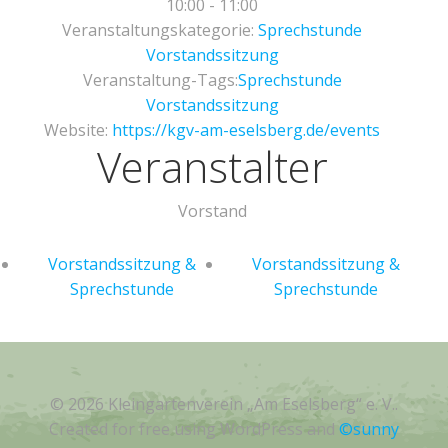
10:00 - 11:00
Veranstaltungskategorie:
Sprechstunde
Vorstandssitzung
Veranstaltung-Tags:
Sprechstunde
Vorstandssitzung
Website:
https://kgv-am-eselsberg.de/events
Veranstalter
Vorstand
Vorstandssitzung &
Vorstandssitzung &
Sprechstunde
Sprechstunde
© 2026 Kleingartenverein „Am Eselsberg“ e. V..
Created for free using WordPress and
©sunny